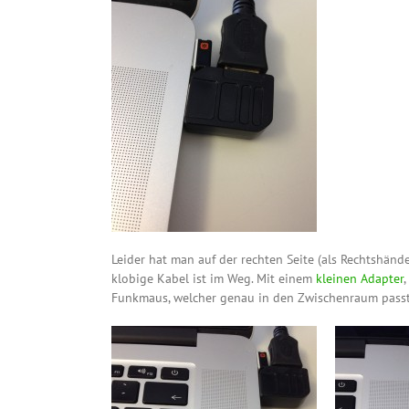
Leider hat man auf der rechten Seite (als Rechtshän
klobige Kabel ist im Weg. Mit einem
kleinen Adapter
Funkmaus, welcher genau in den Zwischenraum passt