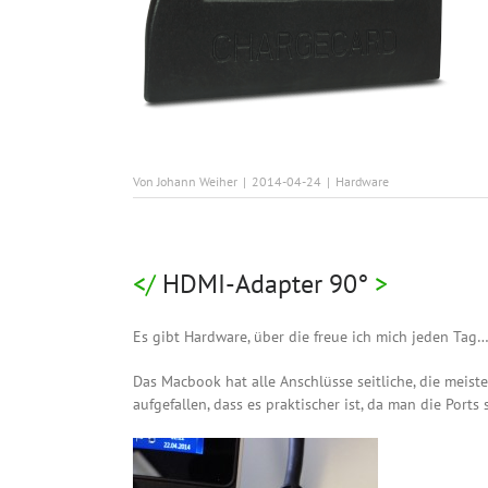
Von
Johann Weiher
|
2014-04-24
|
Hardware
HDMI-Adapter 90°
Es gibt Hardware, über die freue ich mich jeden Tag…
Das Macbook hat alle Anschlüsse seitliche, die meist
aufgefallen, dass es praktischer ist, da man die Ports 