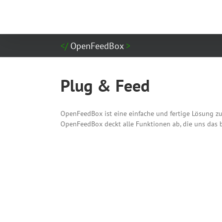
Zum
Inhalt
springen
OpenFeedBox
Plug &
Feed
OpenFeedBox ist eine einfache und fertige Lösung z
OpenFeedBox deckt alle Funktionen ab, die uns das b