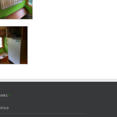
LINKS
itHub