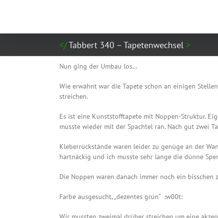
Zum
Inhalt
springen
Tabbert 340 – Tapetenwechsel
Nun ging der Umbau los…
Wie erwähnt war die Tapete schon an einigen Stell
streichen.
Es ist eine Kunststofftapete mit Noppen-Struktur. Ei
musste wieder mit der Spachtel ran. Nach gut zwei Tag
Kleberrückstände waren leider zu genüge an der Wand,
hartnäckig und ich musste sehr lange die dünne Spe
Die Noppen waren danach immer noch ein bisschen zu 
Farbe ausgesucht, „dezentes grün“ :w00t:
Wir mussten zweimal drüber streichen um eine akz