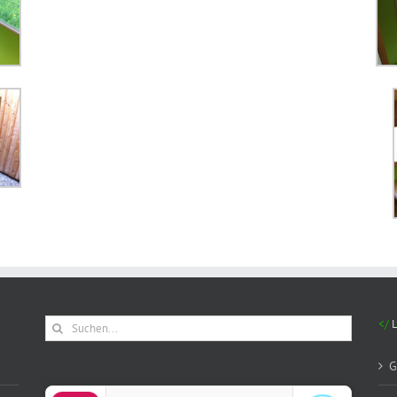
Suche
nach:
G