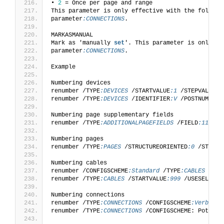
• 
2
 = Once per page and range
This parameter is only effective with the followi
parameter
:CONNECTIONS
.
MARKASMANUAL
Mark as 'manually 
set
'. This parameter is only ef
parameter
:CONNECTIONS
. 
Example
Numbering devices
renumber /TYPE
:DEVICES
 /STARTVALUE
:1
 /STEPVALUE
:1
renumber /TYPE
:DEVICES
 /IDENTIFIER
:V
 /POSTNUMERAT
Numbering page supplementary fields
renumber /TYPE
:ADDITIONALPAGEFIELDS
 /FIELD
:11901
 
Numbering pages
renumber /TYPE
:PAGES
 /STRUCTUREORIENTED
:0
 /STARTV
Numbering cables
renumber /CONFIGSCHEME
:Standard
 /TYPE
:CABLES
 /STA
renumber /TYPE
:CABLES
 /STARTVALUE
:999
 /USESELECTI
Numbering connections
renumber /TYPE
:CONNECTIONS
 /CONFIGSCHEME
:Verbindu
renumber /TYPE
:CONNECTIONS
 /CONFIGSCHEME: Potenzi