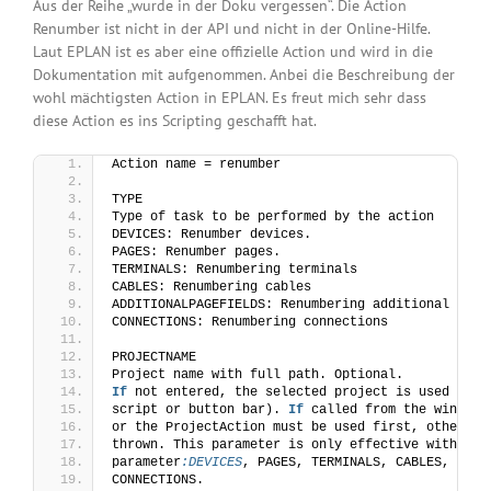
Aus der Reihe „wurde in der Doku vergessen“. Die Action
Renumber ist nicht in der API und nicht in der Online-Hilfe.
Laut EPLAN ist es aber eine offizielle Action und wird in die
Dokumentation mit aufgenommen. Anbei die Beschreibung der
wohl mächtigsten Action in EPLAN. Es freut mich sehr dass
diese Action es ins Scripting geschafft hat.
Action name = renumber
TYPE
Type of task to be performed by the action
DEVICES: Renumber devices.
PAGES: Renumber pages.
TERMINALS: Renumbering terminals
CABLES: Renumbering cables
ADDITIONALPAGEFIELDS: Renumbering additional page
CONNECTIONS: Renumbering connections
PROJECTNAME
Project name with full path. Optional.
If
 not entered, the selected project is used when
script or button bar). 
If
 called from the windows
or the ProjectAction must be used first, otherwis
thrown. This parameter is only effective with the
parameter
:DEVICES
, PAGES, TERMINALS, CABLES, ADDI
CONNECTIONS.