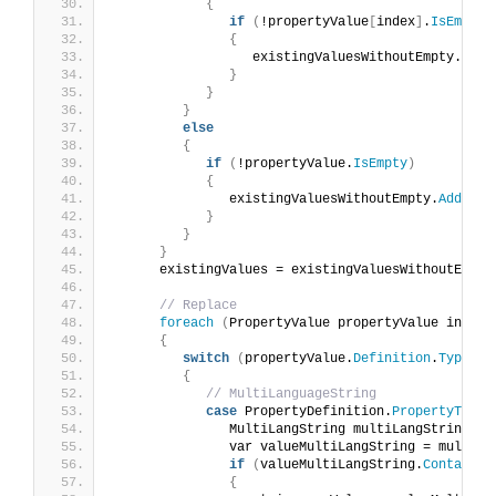
{
if
(
!propertyValue
[
index
]
.
IsEmpty
)
{
                  existingValuesWithoutEmpty.
Add
(
}
}
}
else
{
if
(
!propertyValue.
IsEmpty
)
{
               existingValuesWithoutEmpty.
Add
(
pro
}
}
}
      existingValues = existingValuesWithoutEmpty
// Replace
foreach
(
PropertyValue propertyValue in exi
{
switch
(
propertyValue.
Definition
.
Type
)
{
// MultiLanguageString
case
 PropertyDefinition.
PropertyType
.
               MultiLangString multiLangString = 
               var valueMultiLangString = multiLa
if
(
valueMultiLangString.
Contains
(
{