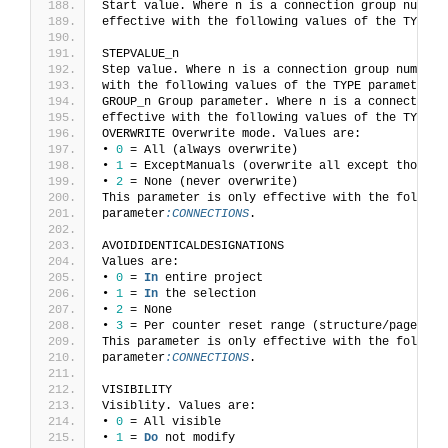
Start value. Where n is a connection group number
effective with the following values of the TYPE p
STEPVALUE_n
Step value. Where n is a connection group number 
with the following values of the TYPE parameter
:C
GROUP_n Group parameter. Where n is a connection 
effective with the following values of the TYPE p
OVERWRITE Overwrite mode. Values are:
• 
0
 = All (always overwrite)
• 
1
 = ExceptManuals (overwrite all except those, 
• 
2
 = None (never overwrite)
This parameter is only effective with the followi
parameter
:CONNECTIONS
.
AVOIDIDENTICALDESIGNATIONS
Values are:
• 
0
 = 
In
 entire project
• 
1
 = 
In
 the selection
• 
2
 = None
• 
3
 = Per counter reset range (structure/page)
This parameter is only effective with the followi
parameter
:CONNECTIONS
.
VISIBILITY
Visiblity. Values are:
• 
0
 = All visible
• 
1
 = 
Do
 not modify