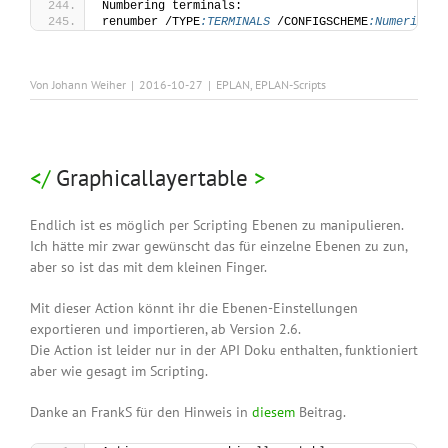
Numbering terminals:
renumber /TYPE
:TERMINALS
 /CONFIGSCHEME
:Numerisch
 
Von
Johann Weiher
|
2016-10-27
|
EPLAN
,
EPLAN-Scripts
Graphicallayertable
Endlich ist es möglich per Scripting Ebenen zu manipulieren.
Ich hätte mir zwar gewünscht das für einzelne Ebenen zu zun,
aber so ist das mit dem kleinen Finger.
Mit dieser Action könnt ihr die Ebenen-Einstellungen
exportieren und importieren, ab Version 2.6.
Die Action ist leider nur in der API Doku enthalten, funktioniert
aber wie gesagt im Scripting.
Danke an FrankS für den Hinweis in
diesem
Beitrag.