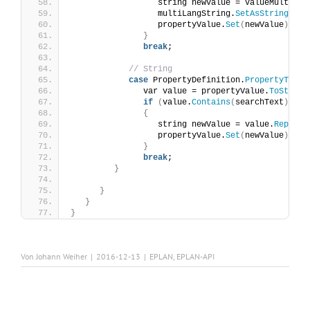
                  string newValue = valueMultiLan
                  multiLangString.
SetAsString
(
new
                  propertyValue.
Set
(
newValue
)
;
}
break
;
// String
case
 PropertyDefinition.
PropertyType
.
               var value = propertyValue.
ToString
if
(
value.
Contains
(
searchText
))
{
                  string newValue = value.
Replace
                  propertyValue.
Set
(
newValue
)
;
}
break
;
}
}
}
}
Von
Johann Weiher
|
2016-12-13
|
EPLAN
,
EPLAN-API