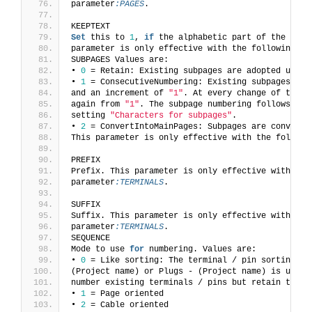
parameter
:PAGES
.
KEEPTEXT
Set
 this to 
1
, 
if
 the alphabetic part of the page
parameter is only effective with the following va
SUBPAGES Values are:
• 
0
 = Retain: Existing subpages are adopted uncha
• 
1
 = ConsecutiveNumbering: Existing subpages are
and an increment of 
"1"
. At every change of the m
again from 
"1"
. The subpage numbering follows the
setting 
"Characters for subpages"
.
• 
2
 = ConvertIntoMainPages: Subpages are converte
This parameter is only effective with the followi
PREFIX
Prefix. This parameter is only effective with the
parameter
:TERMINALS
.
SUFFIX
Suffix. This parameter is only effective with the
parameter
:TERMINALS
.
SEQUENCE 
Mode to use 
for
 numbering. Values are:
• 
0
 = Like sorting: The terminal / pin sorting se
(Project name) or Plugs - (Project name) is used.
number existing terminals / pins but retain the e
• 
1
 = Page oriented
• 
2
 = Cable oriented