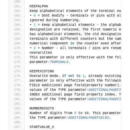
KEEPALPHA
Keep alphabetical elements of the terminal number
• 
0
 = Dont modify - terminals or pins with alphab
ignored during numbering.
• 
1
 = Keep alphabetical elements - the alphabetic
designation are retained. The first numeric eleme
has alphabetical elements, the old designation is
terminals with different counters but the same nu
numerical component 
in
 the counter even after the
• 
2
 = Number - all terminals / pins are renumbere
overwritten
This parameter is only effective with the followi
parameter
:TERMINALS
.
KEEPEXISTING
Overwrite mode. 
If
set
 to 
1
, already existing cab
parameter is only effective with the following va
FIELD Additional page field(property number). Thi
values of the TYPE parameter
:ADDITIONALPAGEFIELDS
INDEX Additional page field property index. This 
values of the TYPE parameter
:ADDITIONALPAGEFIELDS
NUMBERDIGITS
Number of digits from 
0
 to 10. This parameter is 
the TYPE parameter
:ADDITIONALPAGEFIELDS
.
STARTVALUE_n