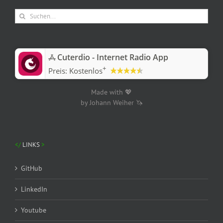
Suche
nach:
‎Cuterdio - Internet Radio App
+
Preis:
Kostenlos
Made with 💖
by Johann Weiher 🦄
LINKS
GitHub
LinkedIn
Youtube