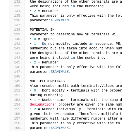
the designations of the other terminals are assig
were being included 
in
 the numbering.
• 
2
 = Renumber
This parameter is only effective with the followi
parameter
:TERMINALS
.
POTENTIAL_SH
Parameter to determine how SH terminals will be t
• 
0
 = Ignore
• 
1
 = 
Do
 not modify, include 
in
 sequence. PE, N o
numbering but are taken into account when numberi
the designations of the other terminals are assig
were being included 
in
 the numbering.
• 
2
 = Renumber
This parameter is only effective with the followi
parameter
:TERMINALS
.
MULTIPLETERMINALS
Also renumber multi path terminals.Values are:
• 
0
 = Dont modify - terminals with the property 
"
during numbering
• 
1
 = Number same - terminals with the same desig
designations"
 property are given the same number
• 
2
 = Number individually - terminals with the 
"A
given their own number. Therefore, multiple termi
numbering will have different numbers after numbe
This parameter is only effective with the followi
parameter
:TERMINALS
.