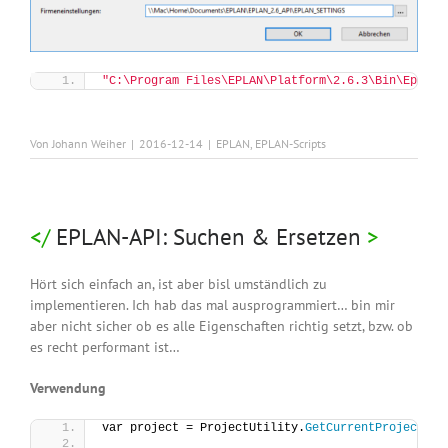
"C:\Program Files\EPLAN\Platform\2.6.3\Bin\Eplan.
Von
Johann Weiher
|
2016-12-14
|
EPLAN
,
EPLAN-Scripts
EPLAN-API: Suchen & Ersetzen
Hört sich einfach an, ist aber bisl umständlich zu
implementieren. Ich hab das mal ausprogrammiert… bin mir
aber nicht sicher ob es alle Eigenschaften richtig setzt, bzw. ob
es recht performant ist…
Verwendung
var project = ProjectUtility.
GetCurrentProject
()
;