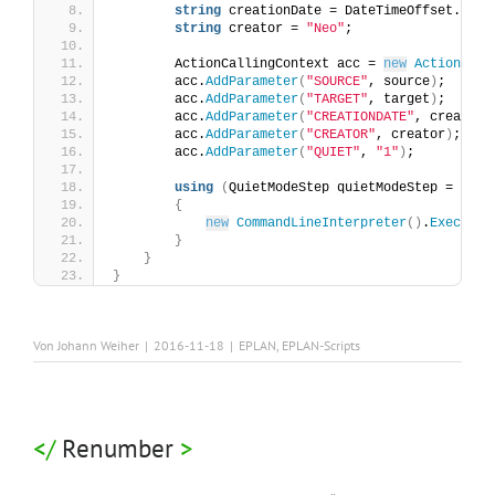
string
 creationDate = DateTimeOffset.
UtcN
string
 creator = 
"Neo"
;
        ActionCallingContext acc = 
new
ActionCall
        acc.
AddParameter
(
"SOURCE"
, source
)
;
        acc.
AddParameter
(
"TARGET"
, target
)
;
        acc.
AddParameter
(
"CREATIONDATE"
, creation
        acc.
AddParameter
(
"CREATOR"
, creator
)
;
        acc.
AddParameter
(
"QUIET"
, 
"1"
)
;
using
(
QuietModeStep quietModeStep = 
new
{
new
CommandLineInterpreter
()
.
Execute
(
}
}
}
Von
Johann Weiher
|
2016-11-18
|
EPLAN
,
EPLAN-Scripts
Renumber