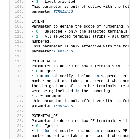
• 
3
 = Level oriented
This parameter is only effective with the followi
parameter
:TERMINALS
.
EXTENT
Parameter to define the scope of numbering. Value
• 
0
 = Selected - only the selected terminals or p
• 
1
 = All selected terminal strips - all terminal
numbered.
This parameter is only effective with the followi
parameter
:TERMINALS
.
POTENTIAL_N
Parameter to determine how N terminals will be tr
• 
0
 = Ignore
• 
1
 = 
Do
 not modify, include 
in
 sequence. PE, N o
numbering but are taken into account when numberi
the designations of the other terminals are assig
were being included 
in
 the numbering.
• 
2
 = Renumber
This parameter is only effective with the followi
parameter
:TERMINALS
.
POTENTIAL_PE
Parameter to determine how PE terminals will be t
• 
0
 = Ignore
• 
1
 = 
Do
 not modify, include 
in
 sequence. PE, N o
numbering but are taken into account when numberi