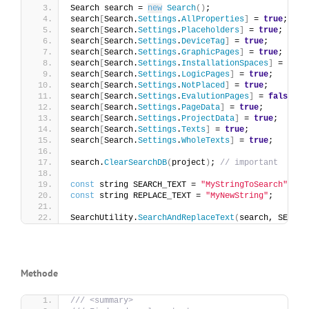
Search search = 
new
Search
()
;
search
[
Search.
Settings
.
AllProperties
]
 = 
true
;
search
[
Search.
Settings
.
Placeholders
]
 = 
true
;
search
[
Search.
Settings
.
DeviceTag
]
 = 
true
;
search
[
Search.
Settings
.
GraphicPages
]
 = 
true
;
search
[
Search.
Settings
.
InstallationSpaces
]
 = 
true
search
[
Search.
Settings
.
LogicPages
]
 = 
true
;
search
[
Search.
Settings
.
NotPlaced
]
 = 
true
;
search
[
Search.
Settings
.
EvalutionPages
]
 = 
false
;
search
[
Search.
Settings
.
PageData
]
 = 
true
;
search
[
Search.
Settings
.
ProjectData
]
 = 
true
;
search
[
Search.
Settings
.
Texts
]
 = 
true
;
search
[
Search.
Settings
.
WholeTexts
]
 = 
true
;
search.
ClearSearchDB
(
project
)
; 
// important
const
 string SEARCH_TEXT = 
"MyStringToSearch"
;
const
 string REPLACE_TEXT = 
"MyNewString"
;
SearchUtility.
SearchAndReplaceText
(
search, SEARCH
Methode
/// <summary>