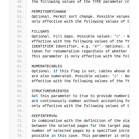
the following values of the TYPE parameter
:DEVICE
PERMITSORTCHANGE
Optional. Permit sort change. Possible values: '
0
only effective with the following values of the T
FILLGAPS
Optional. Fill Gaps. Possible values: '
0
' - No (d
effective with the following values of the TYPE p
IDENTIFIER Identifier, e.g. 'X*'. Optional. 
If
 us
taken 
for
 renumeration regardless of whether the 
This parameter is only effective with the followi
NUMERATECABLES
Optional. 
If
 this flag is 
set
, cables whose devic
are also numerated. Possible values: '
0
' - No (de
effective with the following values of the TYPE p
STRUCTUREORIENTED
Set
 this parameter to true to provide numbering p
are continuously number without accounting 
for
 th
only effective with the following values of the T
KEEPINTERVAL
In
 combination with the definition of the start p
between the selected pages 
for
 the target pages. 
number of selected pages by a specified increment
possible 
in
 this case. This parameter is only eff