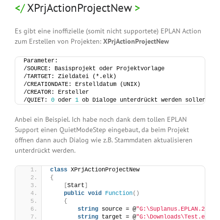
XPrjActionProjectNew
Es gibt eine inoffizielle (somit nicht supportete) EPLAN Action
zum Erstellen von Projekten:
XPrjActionProjectNew
Parameter:
/SOURCE: Basisprojekt oder Projektvorlage
/TARTGET: Zieldatei (*.elk)
/CREATIONDATE: Erstelldatum (UNIX)
/CREATOR: Ersteller
/QUIET: 
0
 oder 
1
 ob Dialoge unterdrückt werden sollen (z.
Anbei ein Beispiel. Ich habe noch dank dem tollen EPLAN
Support einen QuietModeStep eingebaut, da beim Projekt
öffnen dann auch Dialog wie z.B. Stammdaten aktualisieren
unterdrückt werden.
class
 XPrjActionProjectNew
{
[
Start
]
public
void
Function
()
{
string
 source = @
"G:\Suplanus.EPLAN.2025\
string
 target = @
"G:\Downloads\Test.elk"
;