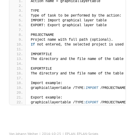
Action name = graphicallayertable
TYPE
Type of task to be performed by the action:
IMPORT: Import graphical layer table
EXPORT: Export graphical layer table
PROJECTNAME
Project name with full path (optional).
If
 not entered, the selected project is used when
IMPORTFILE
The directory and the file name of the table to b
EXPORTFILE
The directory and the file name of the table to b
Import example:
graphicallayertable /TYPE
:IMPORT
 /PROJECTNAME
:C
:\
Export example:
graphicallayertable /TYPE
:EXPORT
 /PROJECTNAME
:C
:\
Von
Johann Weiher
|
2016-10-25
|
EPLAN
,
EPLAN-Scripts