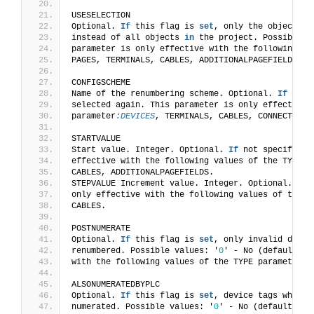
USESELECTION
Optional. 
If
 this flag is 
set
, only the objects c
instead of all objects 
in
 the project. Possible v
parameter is only effective with the following va
PAGES, TERMINALS, CABLES, ADDITIONALPAGEFIELDS, C
CONFIGSCHEME
Name of the renumbering scheme. Optional. 
If
 not 
selected again. This parameter is only effective 
parameter
:DEVICES
, TERMINALS, CABLES, CONNECTIONS
STARTVALUE
Start value. Integer. Optional. 
If
 not specified,
effective with the following values of the TYPE p
CABLES, ADDITIONALPAGEFIELDS.
STEPVALUE Increment value. Integer. Optional. 
If
 
only effective with the following values of the T
CABLES.
POSTNUMERATE
Optional. 
If
 this flag is 
set
, only invalid devic
renumbered. Possible values: '
0
' - No (default), 
with the following values of the TYPE parameter
:D
ALSONUMERATEDBYPLC
Optional. 
If
 this flag is 
set
, device tags which 
numerated. Possible values: '
0
' - No (default), '