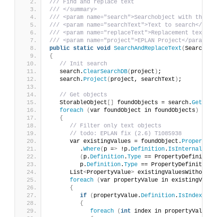
/// Find and replace text
/// </summary>
/// <param name="search">Searchobject with the gi
/// <param name="searchText">Text to search</para
/// <param name="replaceText">Replacement text</p
/// <param name="project">EPLAN Project</param>
public
static
void
SearchAndReplaceText
(
Search se
{
// Init search
   search.
ClearSearchDB
(
project
)
;
   search.
Project
(
project, searchText
)
;
// Get objects
   StorableObject
[]
 foundObjects = search.
GetAllS
foreach
(
var foundObject in foundObjects
)
{
// Filter only text objects
// todo: EPLAN fix (2.6) T1085938
      var existingValues = foundObject.
Properties
         .
Where
(
p =
>
 !p.
Definition
.
IsInternal
 &&
(
p.
Definition
.
Type
 == PropertyDefinition
         p.
Definition
.
Type
 == PropertyDefinition.
      List
<
PropertyValue
>
 existingValuesWithoutEm
foreach
(
var propertyValue in existingValue
{
if
(
propertyValue.
Definition
.
IsIndexed
)
{
foreach
(
int
 index in propertyValue.
I