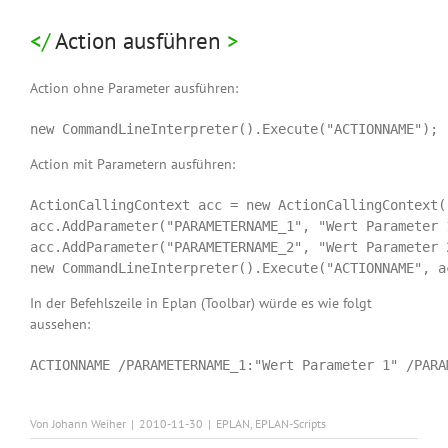
Action ausführen
Action ohne Parameter ausführen:
new CommandLineInterpreter().Execute("ACTIONNAME");
Action mit Parametern ausführen:
ActionCallingContext acc = new ActionCallingContext()
acc.AddParameter("PARAMETERNAME_1", "Wert Parameter 1
acc.AddParameter("PARAMETERNAME_2", "Wert Parameter 2
new CommandLineInterpreter().Execute("ACTIONNAME", a
In der Befehlszeile in Eplan (Toolbar) würde es wie folgt
aussehen:
ACTIONNAME /PARAMETERNAME_1:"Wert Parameter 1" /PARA
Von
Johann Weiher
|
2010-11-30
|
EPLAN
,
EPLAN-Scripts