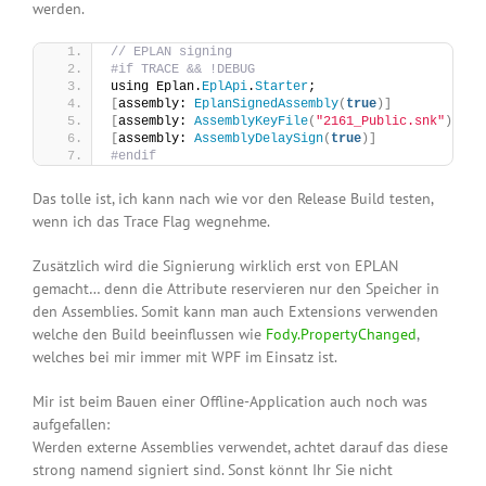
werden.
// EPLAN signing
#if TRACE && !DEBUG
using Eplan.
EplApi
.
Starter
;
[
assembly: 
EplanSignedAssembly
(
true
)]
[
assembly: 
AssemblyKeyFile
(
"2161_Public.snk"
)]
[
assembly: 
AssemblyDelaySign
(
true
)]
#endif
Das tolle ist, ich kann nach wie vor den Release Build testen,
wenn ich das Trace Flag wegnehme.
Zusätzlich wird die Signierung wirklich erst von EPLAN
gemacht… denn die Attribute reservieren nur den Speicher in
den Assemblies. Somit kann man auch Extensions verwenden
welche den Build beeinflussen wie
Fody.PropertyChanged
,
welches bei mir immer mit WPF im Einsatz ist.
Mir ist beim Bauen einer Offline-Application auch noch was
aufgefallen:
Werden externe Assemblies verwendet, achtet darauf das diese
strong namend signiert sind. Sonst könnt Ihr Sie nicht