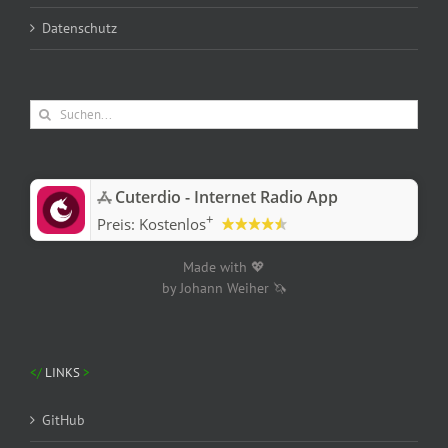
Datenschutz
Suche
nach:
‎Cuterdio - Internet Radio App
+
Preis:
Kostenlos
Made with 💖
by Johann Weiher 🦄
LINKS
GitHub