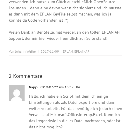
verwenden. Ich nutze zum Glück ausschließlich OpenSource
Lösungen… denn eine davon war nicht signiert und ich musste
es dann mit dem EPLAN KeyFile selbst machen, was ich ja
konnte da Code vorhanden ist :^)
Vielen Dank an der Stelle, mal wieder, an den tollen EPLAN API
Support, der mir hier wieder freundlich zur Seite stand!
Von
Johann Weiher
|
2017-11-09
|
EPLAN
,
EPLAN-API
2 Kommentare
Niggo
2019-07-22 um 13:32 Uhr
Hallo, ich habe ein Script mit dem ich einige
Einstellungen als .xls Datei exportiere und dann
weiter verarbeite. Für das benötige ich jedoch einen
Verweis auf Microsoft.Office.Interop.Excel. Kann ich
das iregendwie in die .cs Datei nachtragen, oder ist
das nicht möglich?