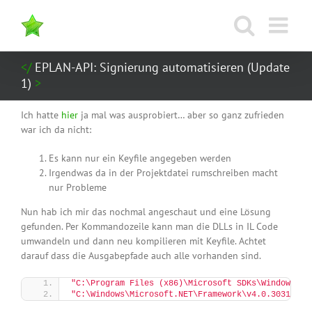
Zum
Inhalt
springen
EPLAN-API: Signierung automatisieren (Update
1)
Ich hatte
hier
ja mal was ausprobiert… aber so ganz zufrieden
war ich da nicht:
Es kann nur ein Keyfile angegeben werden
Irgendwas da in der Projektdatei rumschreiben macht
nur Probleme
Nun hab ich mir das nochmal angeschaut und eine Lösung
gefunden. Per Kommandozeile kann man die DLLs in IL Code
umwandeln und dann neu kompilieren mit Keyfile. Achtet
darauf dass die Ausgabepfade auch alle vorhanden sind.
"C:\Program Files (x86)\Microsoft SDKs\Windows\v1
"C:\Windows\Microsoft.NET\Framework\v4.0.30319\il