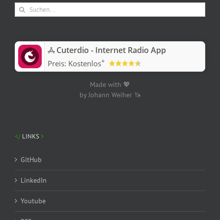
Suche
nach:
‎Cuterdio - Internet Radio App
+
Preis:
Kostenlos
Made with 💖
by Johann Weiher 🦄
LINKS
GitHub
LinkedIn
Youtube