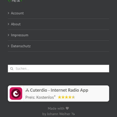
META
Account
About
Impressum
Datenschutz
Suche
nach:
‎Cuterdio - Internet Radio App
+
Preis:
Kostenlos
Made with 💖
by Johann Weiher 🦄