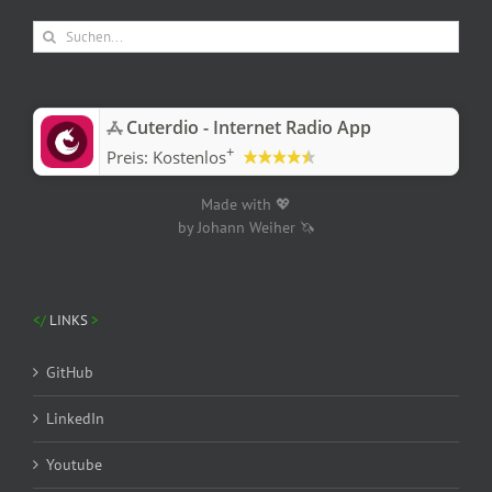
Suche
nach:
‎Cuterdio - Internet Radio App
+
Preis:
Kostenlos
Made with 💖
by Johann Weiher 🦄
LINKS
GitHub
LinkedIn
Youtube