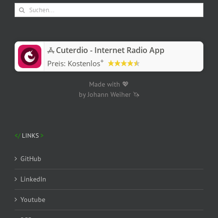
Suche
nach:
‎Cuterdio - Internet Radio App
+
Preis:
Kostenlos
Made with 💖
by Johann Weiher 🦄
LINKS
GitHub
LinkedIn
Youtube