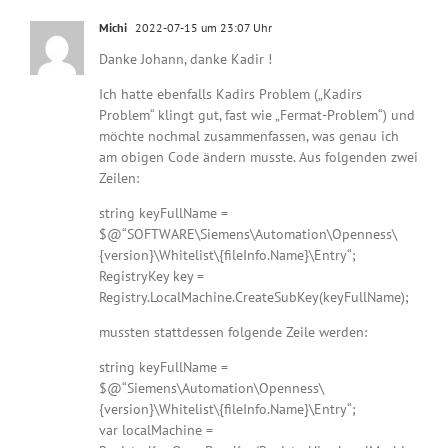
Michi
2022-07-15 um 23:07 Uhr
Danke Johann, danke Kadir !
Ich hatte ebenfalls Kadirs Problem („Kadirs
Problem“ klingt gut, fast wie „Fermat-Problem“) und
möchte nochmal zusammenfassen, was genau ich
am obigen Code ändern musste. Aus folgenden zwei
Zeilen:
string keyFullName =
$@“SOFTWARE\Siemens\Automation\Openness\
{version}\Whitelist\{fileInfo.Name}\Entry“;
RegistryKey key =
Registry.LocalMachine.CreateSubKey(keyFullName);
mussten stattdessen folgende Zeile werden:
string keyFullName =
$@“Siemens\Automation\Openness\
{version}\Whitelist\{fileInfo.Name}\Entry“;
var localMachine =