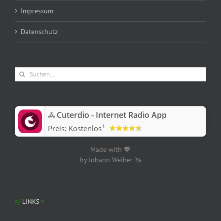
Impressum
Datenschutz
Suche
nach:
‎Cuterdio - Internet Radio App
+
Preis:
Kostenlos
Made with 💖
by Johann Weiher 🦄
LINKS