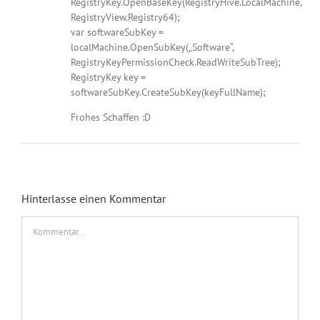
RegistryKey.OpenBaseKey(RegistryHive.LocalMachine,
RegistryView.Registry64);
var softwareSubKey =
localMachine.OpenSubKey(„Software“,
RegistryKeyPermissionCheck.ReadWriteSubTree);
RegistryKey key =
softwareSubKey.CreateSubKey(keyFullName);
Frohes Schaffen :D
Hinterlasse einen Kommentar
Kommentar