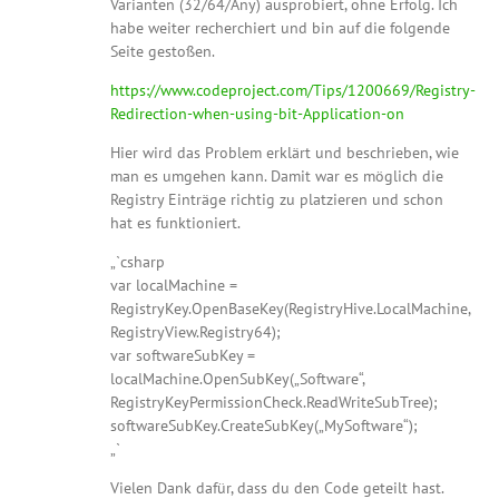
Varianten (32/64/Any) ausprobiert, ohne Erfolg. Ich
habe weiter recherchiert und bin auf die folgende
Seite gestoßen.
https://www.codeproject.com/Tips/1200669/Registry-
Redirection-when-using-bit-Application-on
Hier wird das Problem erklärt und beschrieben, wie
man es umgehen kann. Damit war es möglich die
Registry Einträge richtig zu platzieren und schon
hat es funktioniert.
„`csharp
var localMachine =
RegistryKey.OpenBaseKey(RegistryHive.LocalMachine,
RegistryView.Registry64);
var softwareSubKey =
localMachine.OpenSubKey(„Software“,
RegistryKeyPermissionCheck.ReadWriteSubTree);
softwareSubKey.CreateSubKey(„MySoftware“);
„`
Vielen Dank dafür, dass du den Code geteilt hast.