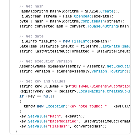
// Get hash
  HashAlgorithm hashAlgorithm = SHA256.
Create
()
;
  FileStream stream = File.
OpenRead
(
exePath
)
;
  byte
[]
 hash = hashAlgorithm.
ComputeHash
(
stream
)
;
  string convertedHash = Convert.
ToBase64String
(
hash
)
;
// Get date
  FileInfo fileInfo = 
new
FileInfo
(
exePath
)
;
  DateTime lastWriteTimeUtc = fileInfo.
LastWriteTimeUtc
;
  string lastWriteTimeUtcFormatted = lastWriteTimeUtc.
ToS
// Get execution version
  AssemblyName siemensAssembly = Assembly.
GetExecutingAss
  string version = siemensAssembly.
Version
.
ToString
(
2
)
;
// Set key and values
  string keyFullName = $@
"SOFTWARE\Siemens\Automation\Ope
  RegistryKey key = Registry.
LocalMachine
.
CreateSubKey
(
ke
if
(
key == 
null
)
{
    throw 
new
Exception
(
"Key note found: "
 + keyFullName
)
}
  key.
SetValue
(
"Path"
, exePath
)
;
  key.
SetValue
(
"DateModified"
, lastWriteTimeUtcFormatted
)
  key.
SetValue
(
"FileHash"
, convertedHash
)
;
}