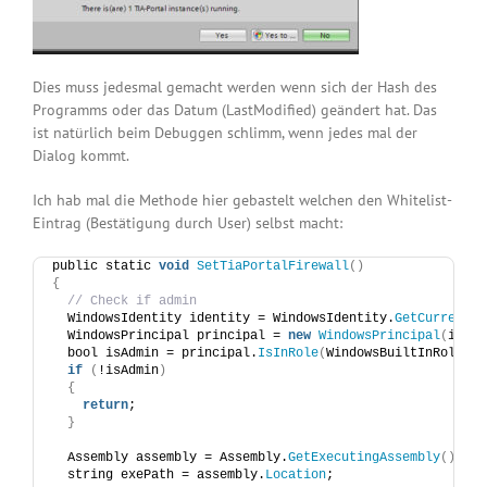
Dies muss jedesmal gemacht werden wenn sich der Hash des
Programms oder das Datum (LastModified) geändert hat. Das
ist natürlich beim Debuggen schlimm, wenn jedes mal der
Dialog kommt.
Ich hab mal die Methode hier gebastelt welchen den Whitelist-
Eintrag (Bestätigung durch User) selbst macht:
public static 
void
SetTiaPortalFirewall
()
{
// Check if admin
  WindowsIdentity identity = WindowsIdentity.
GetCurrent
()
  WindowsPrincipal principal = 
new
WindowsPrincipal
(
ident
  bool isAdmin = principal.
IsInRole
(
WindowsBuiltInRole.
Ad
if
(
!isAdmin
)
{
return
;
}
  Assembly assembly = Assembly.
GetExecutingAssembly
()
;
  string exePath = assembly.
Location
;