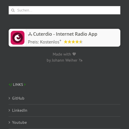
Suche
nach:
‎Cuterdio - Internet Radio App
+
Preis:
Kostenlos
Made with 💖
by Johann Weiher 🦄
LINKS
GitHub
LinkedIn
Youtube