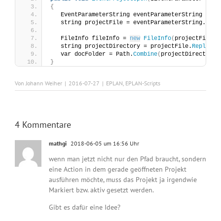
{
   EventParameterString eventParameterString = 
ne
   string projectFile = eventParameterString.
Stri
   FileInfo fileInfo = 
new
FileInfo
(
projectFile
)
;
   string projectDirectory = projectFile.
Replace
(
   var docFolder = Path.
Combine
(
projectDirectory,
}
Von
Johann Weiher
|
2016-07-27
|
EPLAN
,
EPLAN-Scripts
4 Kommentare
mathgi
2018-06-05 um 16:56 Uhr
wenn man jetzt nicht nur den Pfad braucht, sondern
eine Action in dem gerade geöffneten Projekt
ausführen möchte, muss das Projekt ja irgendwie
Markiert bzw. aktiv gesetzt werden.
Gibt es dafür eine Idee?