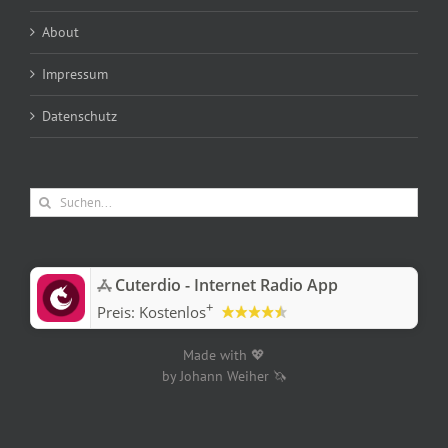
About
Impressum
Datenschutz
Suche
nach:
‎Cuterdio - Internet Radio App
+
Preis:
Kostenlos
Made with 💖
by Johann Weiher 🦄