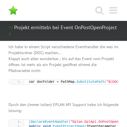
Zum
Inhalt
springen
Projekt ermitteln bei Event OnPostOpenProject
Ich habe in einem Script verschiedene Eventhandler die was im
Projektordner (DOC) machen…
Klappt auch alles wunderbar… bis auf das Event vom Projekt
öffnen. Ist mehr als ein Projekt geöffnet stimmt die
Pfadvariable nicht:
var docFolder = PathMap.
SubstitutePath
(
"$(DOC)"
)
;
Durch den (immer tollen) EPLAN API Support habe ich folgende
Lösung:
[
DeclareEventHandler
(
"Eplan.EplApi.OnPostOpenProj
public
void
EventProjectOpen
(
IEventParameter iEve