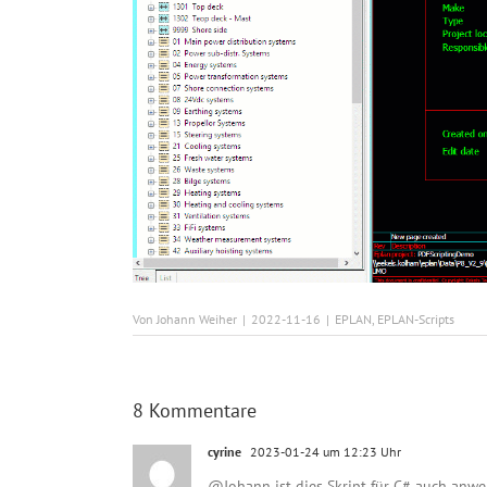
Von
Johann Weiher
|
2022-11-16
|
EPLAN
,
EPLAN-Scripts
8 Kommentare
cyrine
2023-01-24 um 12:23 Uhr
@Johann ist dies Skript für C# auch anw