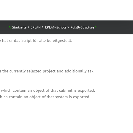
Startseite
EPLAN
EPLAN-Scripts
PdfsByStructure
t er das Script für alle bereitgestellt.
ke the currently selected project and additionally ask
e which contain an object of that cabinet is exported.
which contain an object of that system is exported.