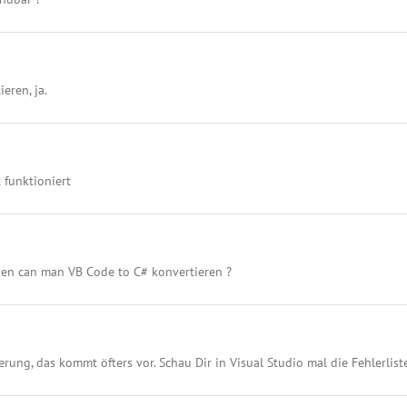
eren, ja.
 funktioniert
t den can man VB Code to C# konvertieren ?
rung, das kommt öfters vor. Schau Dir in Visual Studio mal die Fehlerlist