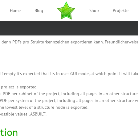
Home
Blog
Shop
Projekte
denn PDFs pro Strukturkennzeichen exportieren kann. Freundlicherweise ha
If empty it’s expected that its in user GUI mode, at which point it will ta
e project is exported
n a PDF per cabinet of the project, including all pages in an other structur
a PDF per system of the project, including all pages in an other structure 
the lowest level of a structure node is exported.
 possible values: ‚ASBUILT‘.
tion