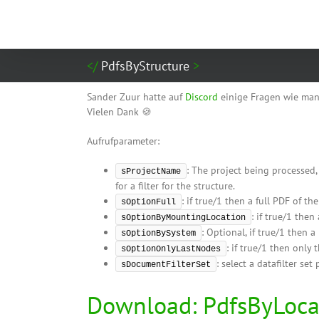
Zum
Inhalt
springen
PdfsByStructure
Sander Zuur hatte auf
Discord
einige Fragen wie man 
Vielen Dank 🍪
Aufrufparameter:
: The project being processed, 
sProjectName
for a filter for the structure.
: if true/1 then a full PDF of th
sOptionFull
: if true/1 the
sOptionByMountingLocation
: Optional, if true/1 then 
sOptionBySystem
: if true/1 then only 
sOptionOnlyLastNodes
: select a datafilter set
sDocumentFilterSet
Download: PdfsByLoca