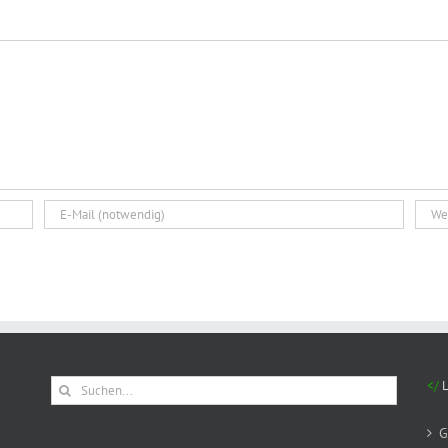
Suche
nach:
G