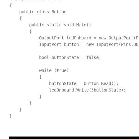
{

    public class Button

    {

        public static void Main()

        {

            OutputPort ledOnboard = new OutputPort(P
            InputPort button = new InputPort(Pins.ON
            bool buttonState = false;

            while (true)

            {

                buttonState = button.Read();

                ledOnboard.Write(!buttonState);

            }

        }

    }

}