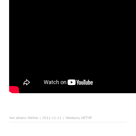
Von
Johann Weiher
|
2011-11-11
|
Netduino
,
NETMF