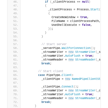
if
(
_clientProcess == 
null
)
{
              _clientProcess = Process.
Start
(
new
 
{
                CreateNoWindow = 
true
,
                FileName = clientProcessPath,
                UseShellExecute = 
false
,
})
;
}
}
// Start server
          _serverPipe.
WaitForConnection
()
;
          _streamWriter = 
new
StreamWriter
(
_serve
          _streamWriter.
AutoFlush
 = 
true
;
          _streamReader = 
new
StreamReader
(
_serve
break
;
// Start client
case
 PipeType.
Client
:
          _clientPipe = 
new
NamedPipeClientStream
                                                 
          _clientPipe.
Connect
()
;
          _streamWriter = 
new
StreamWriter
(
_clien
          _streamWriter.
AutoFlush
 = 
true
;
          _streamReader = 
new
StreamReader
(
_clien
break
;
}