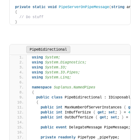
private
static
void
PipeServerOnPipeMessage
(
string
 args
)
{
// Do stuff
}
PipeBidirectional
using 
System;
using 
System.Diagnostics;
using 
System.IO;
using 
System.IO.Pipes;
using 
System.Linq;
namespace 
Suplanus.NamedPipes
{
public
class
 PipeBidirectional : IDisposable
{
public
int
 MaxNumberOfServerInstances 
{
get
; 
public
int
 InBufferSize 
{
get
; 
set
; 
}
 = 
4096
;
public
int
 OutBufferSize 
{
get
; 
set
; 
}
 = 
4096
public
event
 DelegateMessage PipeMessage;
private
readonly
 PipeType _pipeType;