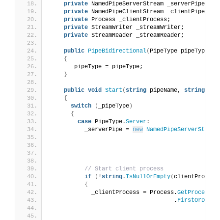
private
 NamedPipeServerStream _serverPipe;
private
 NamedPipeClientStream _clientPipe;
private
 Process _clientProcess;
private
 StreamWriter _streamWriter;
private
 StreamReader _streamReader;
public
PipeBidirectional
(
PipeType pipeType
)
{
      _pipeType = pipeType;
}
public
void
Start
(
string
 pipeName, 
string
 cli
{
switch
(
_pipeType
)
{
case
 PipeType.
Server
:
          _serverPipe = 
new
NamedPipeServerStream
                                                 
                                                 
                                                 
// Start client process
if
(
!
string
.
IsNullOrEmpty
(
clientProcess
{
            _clientProcess = Process.
GetProcesses
                                    .
FirstOrDefau
                                                 
                                                 