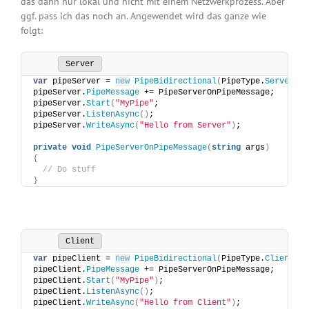
das dann nur lokal und nicht mit einem Netzwerkprozess. Aber
ggf. pass ich das noch an. Angewendet wird das ganze wie
folgt:
Server
var
 pipeServer = 
new
PipeBidirectional
(
PipeType.
Server
)
;
pipeServer.
PipeMessage
 += PipeServerOnPipeMessage;
pipeServer.
Start
(
"MyPipe"
;
pipeServer.
ListenAsync
()
;
pipeServer.
WriteAsync
(
"Hello from Server"
)
;
private
void
PipeServerOnPipeMessage
(
string
 args
)
{
// Do stuff
}
Client
var
 pipeClient = 
new
PipeBidirectional
(
PipeType.
Client
)
;
pipeClient.
PipeMessage
 += PipeServerOnPipeMessage;
pipeClient.
Start
(
"MyPipe"
)
;
pipeClient.
ListenAsync
()
;
pipeClient.
WriteAsync
(
"Hello from Client"
)
;