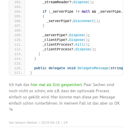
      _streamReader?.
Dispose
()
;
if
(
_serverPipe != 
null
 && _serverPipe.
IsCo
{
        _serverPipe?.
Disconnect
()
;  
}
      _serverPipe?.
Dispose
()
;
      _clientPipe?.
Dispose
()
;
      _clientProcess?.
Kill
()
;
      _clientProcess?.
Dispose
()
;
}
}
public
delegate
void
DelegateMessage
(
string
 arg
}
Ich hab das
hier mal als Gist gespeichert
. Paar Sachen sind
noch nicht so schön, wie z.B. dass der optionale Process
einfach so gekillt wird. Hier könnte man diese per Message
einfach schön runterfahren. In meinem Fall ist das aber so OK
🦄
Von
Johann Weiher
|
2019-08-28
|
C#