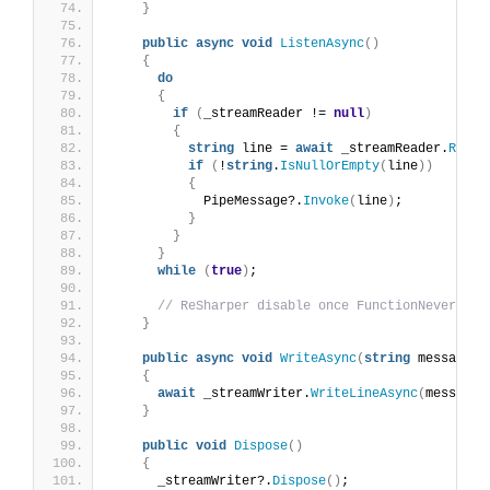
}
public
async
void
ListenAsync
()
{
do
{
if
(
_streamReader != 
null
)
{
string
 line = 
await
 _streamReader.
ReadL
if
(
!
string
.
IsNullOrEmpty
(
line
))
{
            PipeMessage?.
Invoke
(
line
)
;
}
}
}
while
(
true
)
;
// ReSharper disable once FunctionNeverRetu
}
public
async
void
WriteAsync
(
string
 message
)
{
await
 _streamWriter.
WriteLineAsync
(
message
)
}
public
void
Dispose
()
{
      _streamWriter?.
Dispose
()
;