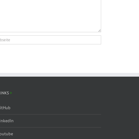
LINKS
itHub
inkedIn
outube