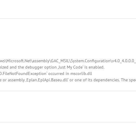
ws\Microsoft.Net\assembly\GAC_MSIL\System.Configuration\v4.0_4.0.0.0_
ized and the debugger option ‚Just My Code‘ is enabled.
O.FileNotFoundException‘ occurred in mscorlib.dll
e or assembly ‚Eplan.EplApi.Baseu.dll‘ or one of its dependencies. The sp