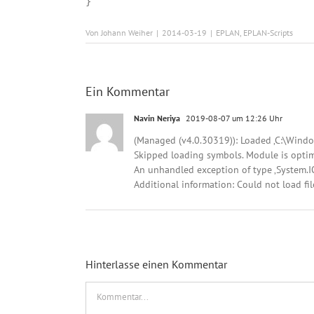
}
Von
Johann Weiher
|
2014-03-19
|
EPLAN
,
EPLAN-Scripts
Ein Kommentar
Navin Neriya
2019-08-07 um 12:26 Uhr
(Managed (v4.0.30319)): Loaded ‚C:\Windo
Skipped loading symbols. Module is optim
An unhandled exception of type ‚System.I
Additional information: Could not load fil
Hinterlasse einen Kommentar
Kommentar