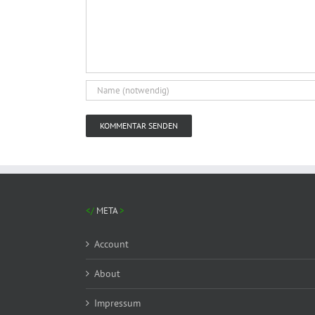
META
Account
About
Impressum