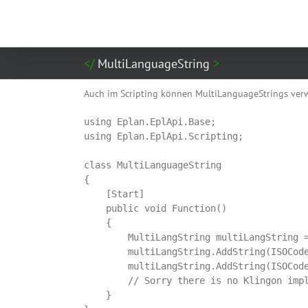
Zum
Inhalt
springen
MultiLanguageString
Auch im Scripting können MultiLanguageStrings verw
using Eplan.EplApi.Base;

using Eplan.EplApi.Scripting;

class MultiLanguageString

{

    [Start]

    public void Function()

    {

        MultiLangString multiLangString =
        multiLangString.AddString(ISOCode
        multiLangString.AddString(ISOCode
        // Sorry there is no Klingon impl
    }
