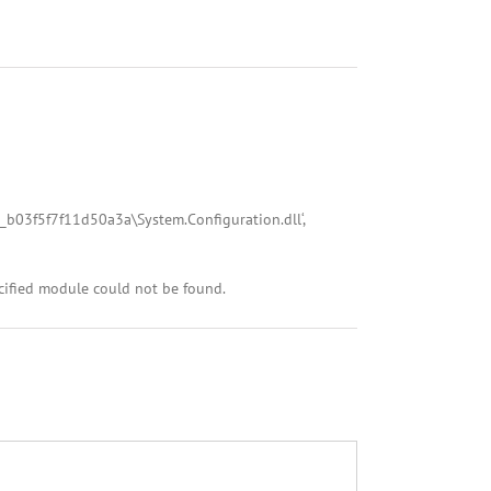
_b03f5f7f11d50a3a\System.Configuration.dll‘,
ecified module could not be found.