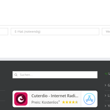
Suche
nach:
G
‎Cuterdio - Internet Radio App
L
+
Preis:
Kostenlos
Y