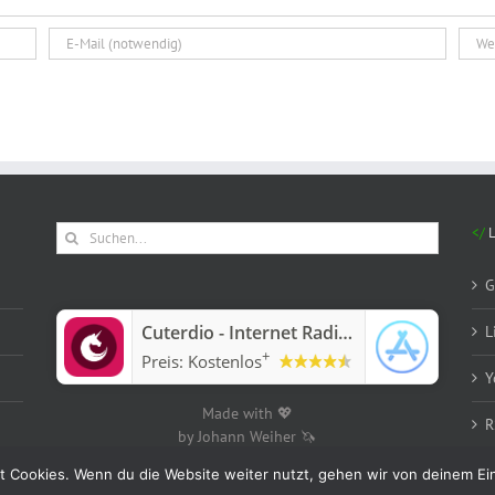
Suche
nach:
G
‎Cuterdio - Internet Radio App
L
+
Preis:
Kostenlos
Y
Made with 💖
R
by Johann Weiher 🦄
t Cookies. Wenn du die Website weiter nutzt, gehen wir von deinem Ei