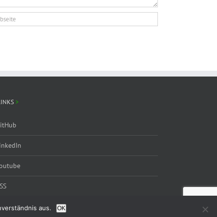
LINKS
itHub
inkedIn
outube
SS
nverständnis aus.
OK