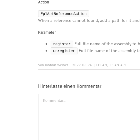
Action
EplApiReferenceAction
When a reference cannot found, add a path for it and 
Parameter
Full file name of the assembly to 
register
Full file name of the assembly t
unregister
Von
Johann Weiher
|
2022-08-26
|
EPLAN
,
EPLAN-API
Hinterlasse einen Kommentar
Kommentar