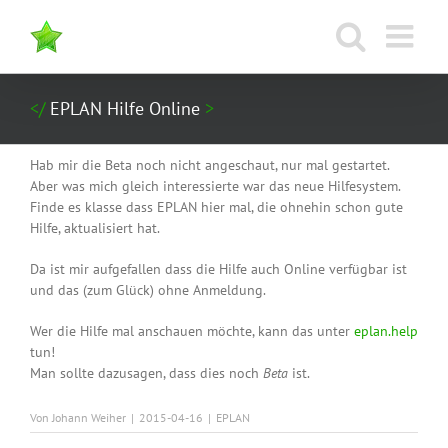
Zum
Inhalt
springen
EPLAN Hilfe Online
Hab mir die Beta noch nicht angeschaut, nur mal gestartet.
Aber was mich gleich interessierte war das neue Hilfesystem.
Finde es klasse dass EPLAN hier mal, die ohnehin schon gute
Hilfe, aktualisiert hat.
Da ist mir aufgefallen dass die Hilfe auch Online verfügbar ist
und das (zum Glück) ohne Anmeldung.
Wer die Hilfe mal anschauen möchte, kann das unter
eplan.help
tun!
Man sollte dazusagen, dass dies noch
Beta
ist.
Von
Johann Weiher
|
2015-04-16
|
EPLAN