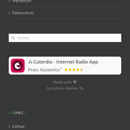
Impressum
Datenschutz
Suche
nach:
‎Cuterdio - Internet Radio App
+
Preis:
Kostenlos
Made with 💖
by Johann Weiher 🦄
LINKS
GitHub