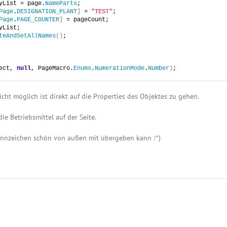
yList = page.
NameParts
;
Page
.
DESIGNATION_PLANT
]
 = 
"TEST"
;
Page
.
PAGE_COUNTER
]
 = pageCount;
yList;
teAndSetAllNames
()
;
ect, 
null
, PageMacro.
Enums
.
NumerationMode
.
Number
)
;
cht möglich ist direkt auf die Properties des Objektes zu gehen.
e Betriebsmittel auf der Seite.
nnzeichen schön von außen mit übergeben kann :^)