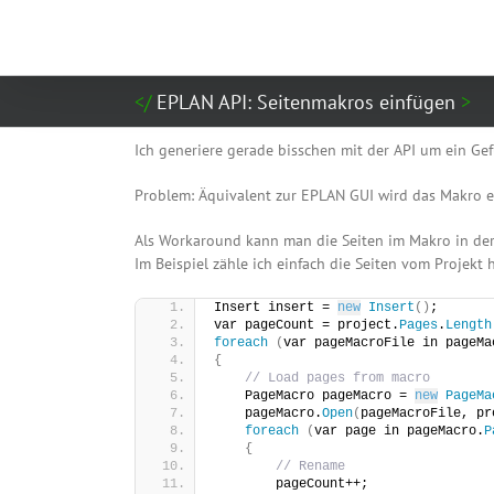
Zum
Inhalt
springen
EPLAN API: Seitenmakros einfügen
Ich generiere gerade bisschen mit der API um ein Gef
Problem: Äquivalent zur EPLAN GUI wird das Makro ei
Als Workaround kann man die Seiten im Makro in der
Im Beispiel zähle ich einfach die Seiten vom Projekt
Insert insert = 
new
Insert
()
;
var pageCount = project.
Pages
.
Length
foreach
(
var pageMacroFile in pageMa
{
// Load pages from macro
    PageMacro pageMacro = 
new
PageMa
    pageMacro.
Open
(
pageMacroFile, pr
foreach
(
var page in pageMacro.
P
{
// Rename
        pageCount++;