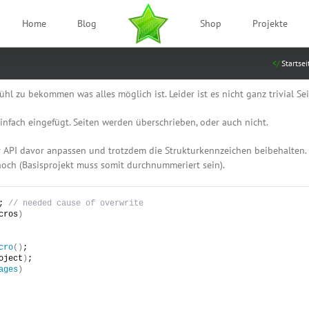
Home
Blog
Shop
Projekte
Startsei
ühl zu bekommen was alles möglich ist. Leider ist es nicht ganz trivial S
nfach eingefügt. Seiten werden überschrieben, oder auch nicht.
 API davor anpassen und trotzdem die Strukturkennzeichen beibehalten.
 hoch (Basisprojekt muss somit durchnummeriert sein).
; 
// needed cause of overwrite
cros
)
cro
()
;
oject
)
;
ages
)