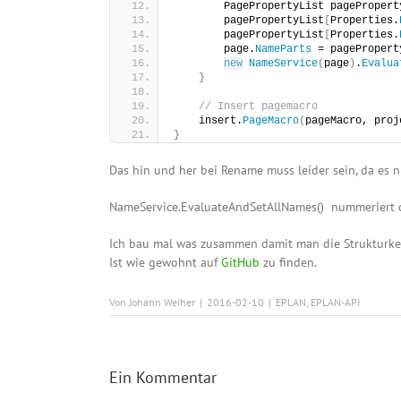
        PagePropertyList pagePropert
        pagePropertyList
[
Properties.
        pagePropertyList
[
Properties.
        page.
NameParts
 = pagePropert
new
NameService
(
page
)
.
Evalua
}
// Insert pagemacro
    insert.
PageMacro
(
pageMacro, proj
}
Das hin und her bei Rename muss leider sein, da es ni
NameService.EvaluateAndSetAllNames()
nummeriert di
Ich bau mal was zusammen damit man die Strukturke
Ist wie gewohnt auf
GitHub
zu finden.
Von
Johann Weiher
|
2016-02-10
|
EPLAN
,
EPLAN-API
Ein Kommentar