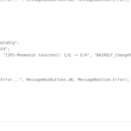
ataDlg";

24";

 "[SPS-Mnemonik tauschen]: I/Q -> E/A", "NAIROLF_ChangeP
Error...", MessageBoxButtons.OK, MessageBoxIcon.Error);
