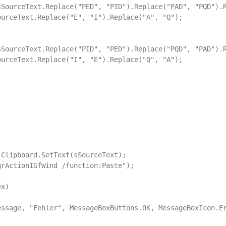
sSourceText.Replace("PED", "PID").Replace("PAD", "PQD").R
urceText.Replace("E", "I").Replace("A", "Q");

sSourceText.Replace("PID", "PED").Replace("PQD", "PAD").R
urceText.Replace("I", "E").Replace("Q", "A");

Clipboard.SetText(sSourceText);

rActionIGfWind /function:Paste");

x)

ssage, "Fehler", MessageBoxButtons.OK, MessageBoxIcon.Er