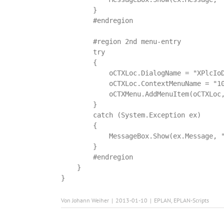
        }

        #endregion

        #region 2nd menu-entry

        try

        {            

            oCTXLoc.DialogName = "XPlcIoD
            oCTXLoc.ContextMenuName = "10
            oCTXMenu.AddMenuItem(oCTXLoc,
        }

        catch (System.Exception ex)

        {

            MessageBox.Show(ex.Message, "
        }

        #endregion

    }      

}
Von
Johann Weiher
|
2013-01-10
|
EPLAN
,
EPLAN-Scripts