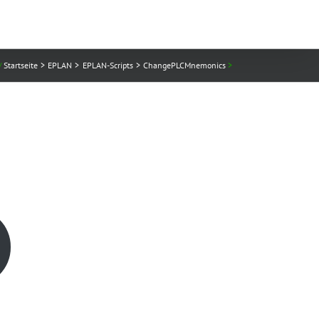
Startseite
EPLAN
EPLAN-Scripts
ChangePLCMnemonics