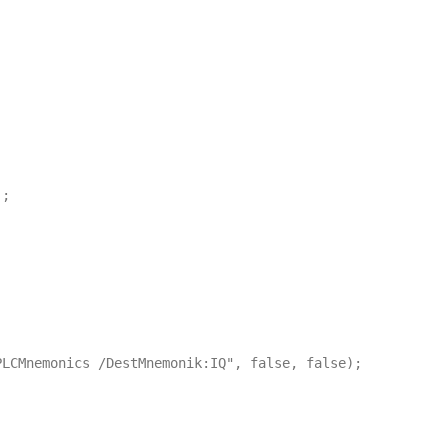
;

LCMnemonics /DestMnemonik:IQ", false, false);
