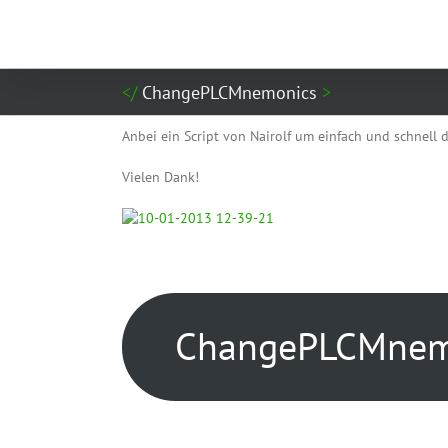
Zum
Inhalt
springen
ChangePLCMnemonics
Anbei ein Script von Nairolf um einfach und schnell 
Vielen Dank!
ChangePLCMnemo