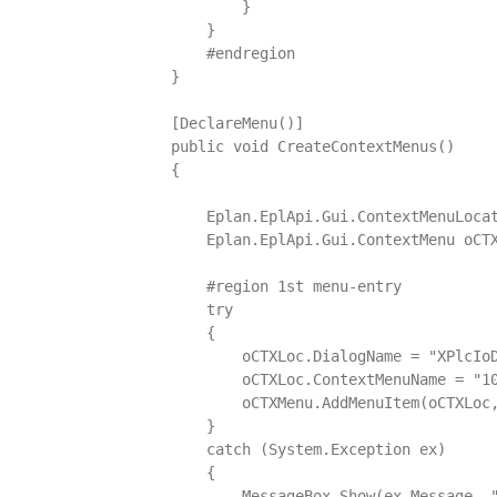
            }

        }

        #endregion

    }

    [DeclareMenu()]

    public void CreateContextMenus()

    {

        Eplan.EplApi.Gui.ContextMenuLocat
        Eplan.EplApi.Gui.ContextMenu oCTX
        #region 1st menu-entry

        try

        {           

            oCTXLoc.DialogName = "XPlcIoD
            oCTXLoc.ContextMenuName = "10
            oCTXMenu.AddMenuItem(oCTXLoc,
        }

        catch (System.Exception ex)

        {

            MessageBox.Show(ex.Message, "