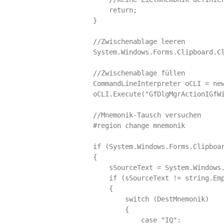
            return;

        }

        //Zwischenablage leeren

        System.Windows.Forms.Clipboard.Cl
        //Zwischenablage füllen

        CommandLineInterpreter oCLI = new
        oCLI.Execute("GfDlgMgrActionIGfWi
        //Mnemonik-Tausch versuchen

        #region change mnemonik

        if (System.Windows.Forms.Clipboar
        {

            sSourceText = System.Windows.
            if (sSourceText != string.Emp
            {                

                switch (DestMnemonik)

                {

                    case "IQ":
