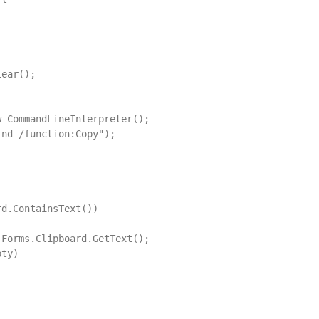
ear();

 CommandLineInterpreter();

nd /function:Copy");

d.ContainsText())

Forms.Clipboard.GetText();

ty)
