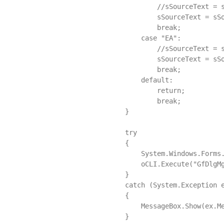
                        //sSourceText = 
                        sSourceText = sSo
                        break;

                    case "EA":

                        //sSourceText = 
                        sSourceText = sSo
                        break;

                    default:

                        return;

                        break;

                }                

                try

                {

                    System.Windows.Forms.
                    oCLI.Execute("GfDlgMg
                }

                catch (System.Exception e
                {

                    MessageBox.Show(ex.Me
                }
