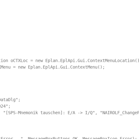
ion oCTXLoc = new Eplan.EplApi.Gui.ContextMenuLocation()
Menu = new Eplan.EplApi.Gui.ContextMenu();

ataDlg";

24";

 "[SPS-Mnemonik tauschen]: E/A -> I/Q", "NAIROLF_ChangeP
Error...", MessageBoxButtons.OK, MessageBoxIcon.Error);
