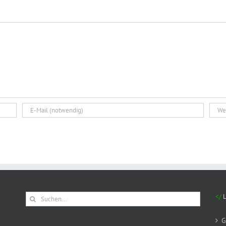
Suche
nach:
G