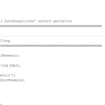
/ Zuordnungslisten" einfach umschalten

######################################################

------------------------------------------------------

llung

######################################################

CMnemonics

ring.Empty;           

onics")]

DestMnemonik)



t
