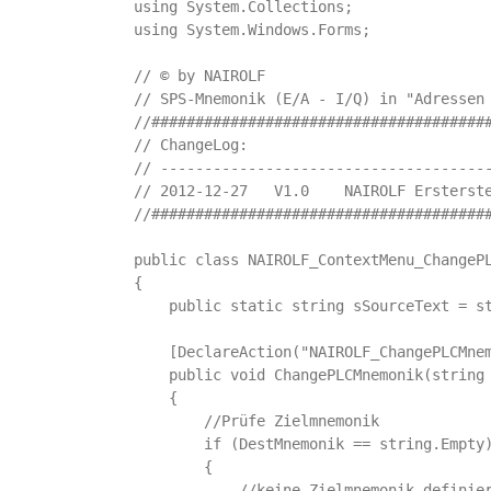
using System.Collections; 

using System.Windows.Forms;

// © by NAIROLF

// SPS-Mnemonik (E/A - I/Q) in "Adressen 
//#######################################
// ChangeLog:

// --------------------------------------
// 2012-12-27   V1.0    NAIROLF Ersterste
//#######################################
public class NAIROLF_ContextMenu_ChangePL
{

    public static string sSourceText = st
    [DeclareAction("NAIROLF_ChangePLCMnem
    public void ChangePLCMnemonik(string 
    {

        //Prüfe Zielmnemonik

        if (DestMnemonik == string.Empty)
        {

            //keine Zielmnemonik definier