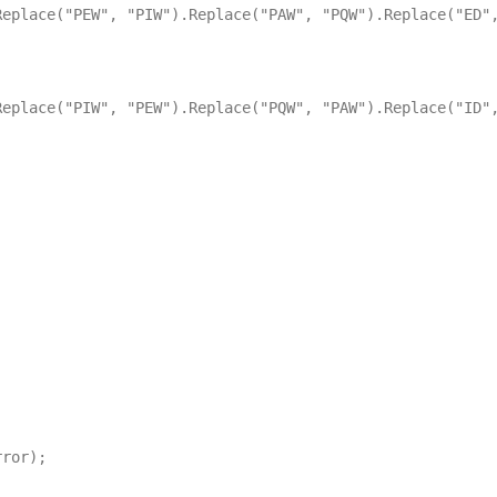
eplace("PEW", "PIW").Replace("PAW", "PQW").Replace("ED",
eplace("PIW", "PEW").Replace("PQW", "PAW").Replace("ID",
ror);
