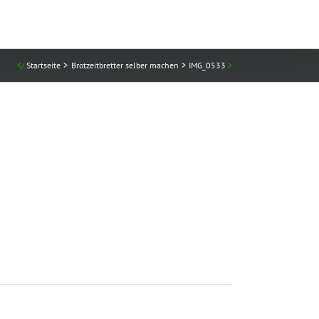
Startseite
Brotzeitbretter selber machen
IMG_0533