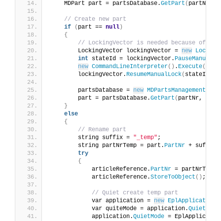
    MDPart part = partsDatabase.
GetPart
(
partNr, p
// Create new part
if
(
part == 
null
)
{
// LockingVector is needed because of loc
        LockingVector lockingVector = 
new
Locking
int
 stateId = lockingVector.
PauseManualLo
new
CommandLineInterpreter
()
.
Execute
(
"XPa
        lockingVector.
ResumeManualLock
(
stateId
)
;
        partsDatabase = 
new
MDPartsManagement
()
.
O
        part = partsDatabase.
GetPart
(
partNr, part
}
else
{
// Rename part
        string suffix = 
"_temp"
;
        string partNrTemp = part.
PartNr
 + suffix;
try
{
            articleReference.
PartNr
 = partNrTemp;
            articleReference.
StoreToObject
()
;
// Quiet create temp part
            var application = 
new
EplApplication
(
            var quiteMode = application.
QuietMode
            application.
QuietMode
 = EplApplicatio