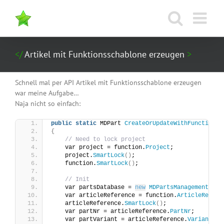
Zum
Inhalt
springen
Artikel mit Funktionsschablone erzeugen
Schnell mal per API Artikel mit Funktionsschablone erzeugen
war meine Aufgabe…
Naja nicht so einfach:
public
static
 MDPart 
CreateOrUpdateWithFunctionTe
{
// Need to lock project
    var project = function.
Project
;
    project.
SmartLock
()
;
    function.
SmartLock
()
;
// Init
    var partsDatabase = 
new
MDPartsManagement
()
.
O
    var articleReference = function.
ArticleRefere
    articleReference.
SmartLock
()
;
    var partNr = articleReference.
PartNr
;
    var partVariant = articleReference.
VariantNr
;