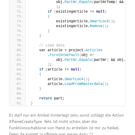
            obj.
PartNr
.
Equals
(
partNrTemp
)
 && obj.
)
;
if
(
existingArticle != 
null
)
{
            existingArticle.
SmartLock
()
;
            existingArticle.
Remove
()
;
}
}
// Load data
    var article = project.
Articles
        .
FirstOrDefault
(
obj =
>
            obj.
PartNr
.
Equals
(
partNr
)
 && obj.
Vari
)
;
if
(
article != 
null
)
{
        article.
SmartLock
()
;
        article.
LoadFromMasterdata
()
;
}
return
 part;
}
Es darf nur ein Artikel hinterlegt sein, sonst schlägt die Action
XPameCreateType
fehl. Ist nicht schön, aber die
Funktionsschablone von Hand zu erstellen ist mir zu heikel.
Denn da kommt ja oftmals was neues dazu :^)