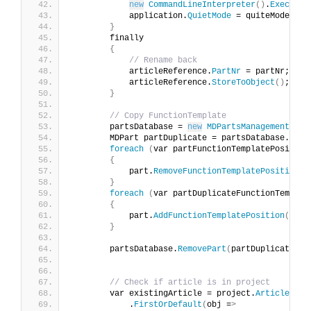
new
CommandLineInterpreter
()
.
Execute
(
            application.
QuietMode
 = quiteMode;
}
        finally
{
// Rename back
            articleReference.
PartNr
 = partNr;
            articleReference.
StoreToObject
()
;
}
// Copy FunctionTemplate
        partsDatabase = 
new
MDPartsManagement
()
.
O
        MDPart partDuplicate = partsDatabase.
GetP
foreach
(
var partFunctionTemplatePosition
{
            part.
RemoveFunctionTemplatePosition
(
p
}
foreach
(
var partDuplicateFunctionTemplat
{
            part.
AddFunctionTemplatePosition
(
part
}
        partsDatabase.
RemovePart
(
partDuplicate
)
;
// Check if article is in project
        var existingArticle = project.
Articles
            .
FirstOrDefault
(
obj =
>