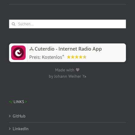
Suche
nach:
‎Cuterdio - Internet Radio App
+
Preis:
Kostenlos
Made with 💖
by Johann Weiher 🦄
LINKS
GitHub
LinkedIn