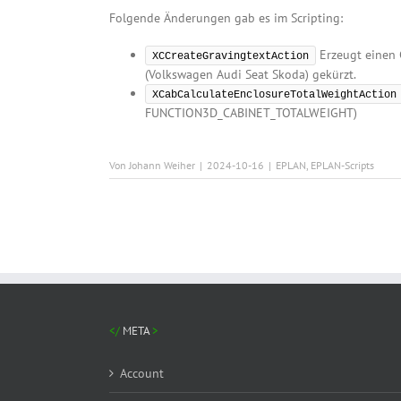
Folgende Änderungen gab es im Scripting:
Erzeugt einen 
XCCreateGravingtextAction
(Volkswagen Audi Seat Skoda) gekürzt.
XCabCalculateEnclosureTotalWeightAction
FUNCTION3D_CABINET_TOTALWEIGHT)
Von
Johann Weiher
|
2024-10-16
|
EPLAN
,
EPLAN-Scripts
META
Account