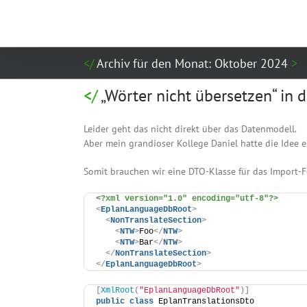
Zum
Inhalt
springen
Archiv für den Monat:
Oktober 2024
„Wörter nicht übersetzen“ in 
Leider geht das nicht direkt über das Datenmodell.
Aber mein grandioser Kollege Daniel hatte die Idee e
Somit brauchen wir eine DTO-Klasse für das Import-F
<?xml version="1.0" encoding="utf-8"?>
<
EplanLanguageDbRoot
>
<
NonTranslateSection
>
<
NTW
>
Foo
</
NTW
>
<
NTW
>
Bar
</
NTW
>
</
NonTranslateSection
>
</
EplanLanguageDbRoot
>
[
XmlRoot
(
"EplanLanguageDbRoot"
)]
public
class
 EplanTranslationsDto