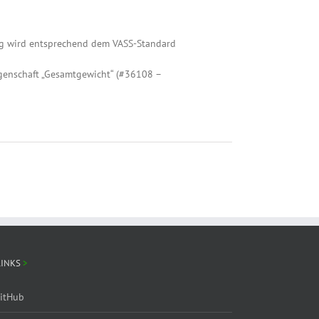
ng wird entsprechend dem VASS-Standard
igenschaft „Gesamtgewicht“ (#36108 –
LINKS
itHub