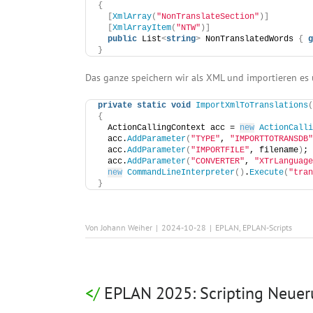
{
[
XmlArray
(
"NonTranslateSection"
)]
[
XmlArrayItem
(
"NTW"
)]
public
 List
<
string
>
 NonTranslatedWords 
{
g
}
Das ganze speichern wir als XML und importieren es ü
private
static
void
ImportXmlToTranslations
(
{
  ActionCallingContext acc = 
new
ActionCalli
  acc.
AddParameter
(
"TYPE"
, 
"IMPORTTOTRANSDB"
  acc.
AddParameter
(
"IMPORTFILE"
, filename
)
;
  acc.
AddParameter
(
"CONVERTER"
, 
"XTrLanguage
new
CommandLineInterpreter
()
.
Execute
(
"tran
}
Von
Johann Weiher
|
2024-10-28
|
EPLAN
,
EPLAN-Scripts
EPLAN 2025: Scripting Neue