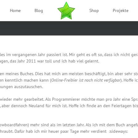
Home
Blog
Shop
Projekte
 im vergangenen Jahr passiert ist. Mir geht es oft so, dass ich nicht ge
en, das Jahr 2011 war toll und ich hab viel gelernt.
en meines Buches. Dies hat mich am meisten beschäftigt, bin aber sehr st
en kenntlich machen kann (
Online-Freibier ist noch nicht verfügbar
). Hoffe 
inungen auszutauschen.
wieder mehr gearbeitet. Als Programmierer möchte man pro Jahr eine Spr
, aber dennoch Neuland für mich ist. Hoffe ich finde an den Feiertagen b
Snowboardfahren) mehr sind als im letzten Jahr. Als ich mit dem Buch an
hraubt. Dafür hab ich mir heuer paar Tage mehr verdient :sideways: