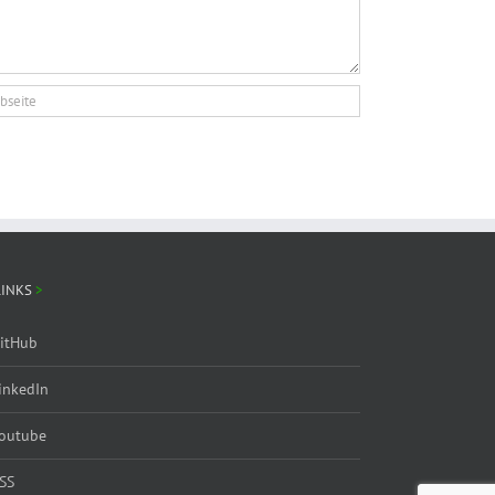
LINKS
itHub
inkedIn
outube
SS