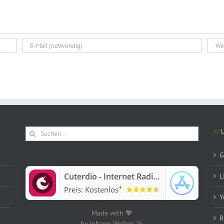
Suche
nach:
G
‎Cuterdio - Internet Radio App
L
+
Preis:
Kostenlos
Y
Made with 💖
R
by Johann Weiher 🦄